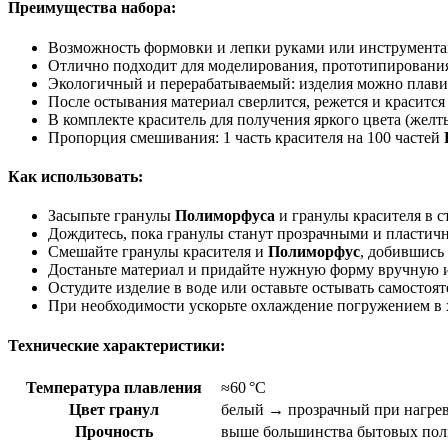
Преимущества набора:
Возможность формовки и лепки руками или инструмент
Отлично подходит для моделирования, прототипирования
Экологичный и перерабатываемый: изделия можно плавит
После остывания материал сверлится, режется и красится
В комплекте краситель для получения яркого цвета (жел
Пропорция смешивания: 1 часть красителя на 100 частей
Как использовать:
Засыпьте гранулы
Полиморфуса
и гранулы красителя в с
Дождитесь, пока гранулы станут прозрачными и пласти
Смешайте гранулы красителя и
Полиморфус
, добившись
Достаньте материал и придайте нужную форму вручную 
Остудите изделие в воде или оставьте остывать самостоя
При необходимости ускорьте охлаждение погружением в
Технические характеристики:
Температура плавления
≈60 °C
Цвет гранул
белый → прозрачный при нагрев
Прочность
выше большинства бытовых пол