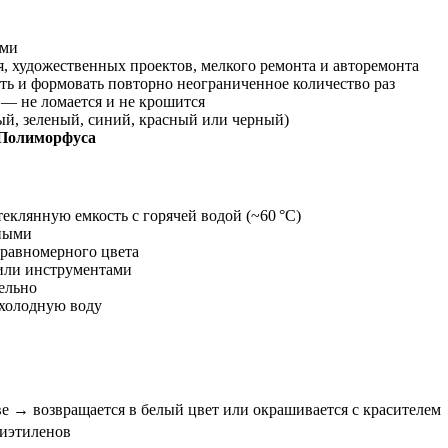
ами
, художественных проектов, мелкого ремонта и авторемонта
ь и формовать повторно неограниченное количество раз
 — не ломается и не крошится
тый, зеленый, синий, красный или черный)
Полиморфуса
теклянную емкость с горячей водой (~60 °C)
чными
 равномерного цвета
или инструментами
тельно
 холодную воду
е → возвращается в белый цвет или окрашивается с красителем
иэтиленов